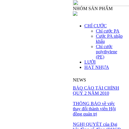
NHÓM SẢN PHẨM
CHỈ CƯỚC
Chỉ cước PA
Cước PA nhập
khẩu
Chỉ cước
polythylene
(PE)
LƯỚI
HẠT NHỰA
NEWS
BÁO CÁO TÀI CHÍNH
QUÝ 2 NĂM 2010
THÔNG BÁO về việc
thay đổi thành viên Hội
đồng quản trị
NGHỊ QUYẾT của Đại