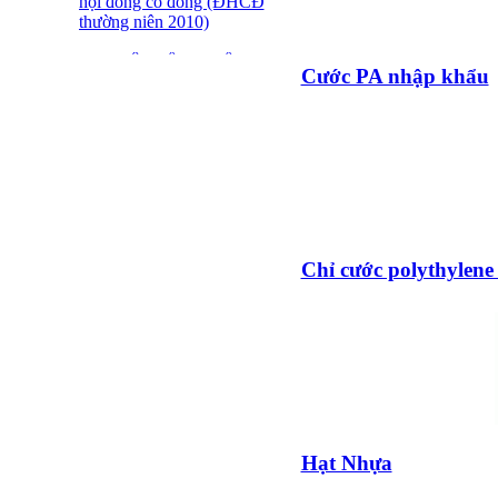
hội đồng cổ đông (ĐHCĐ
thường niên 2010)
ĐẠI HỘI ĐỒNG CỔ
Cước PA nhập khẩu
ĐÔNG THƯỜNG NIÊN
CT CP DỆT LƯỚI SÀI
GÒN
SFN THÔNG BÁO
TRIỆU TẬP ĐHĐCĐ
2010
BÁO CÁO TÀI CHÍNH
QUÝ 4.2009
Chỉ cước polythylene
Giới thiệu 20 Doanh
nghiệp niêm yết tiêu biểu
trên HNX năm 2009
BÁO CÁO TÀI CHÍNH
QUÝ 3 NĂM 2009
SFN CHI CỔ TỨC ĐỢT
Hạt Nhựa
1 NĂM 2009