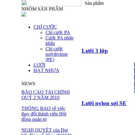
Sản phẩm
NHÓM SẢN PHẨM
CHỈ CƯỚC
Chỉ cước PA
Cước PA nhập
khẩu
Chỉ cước
Lưới 3 lớp
polythylene
(PE)
LƯỚI
HẠT NHỰA
NEWS
BÁO CÁO TÀI CHÍNH
QUÝ 2 NĂM 2010
Lưới nylon sợi SE
THÔNG BÁO về việc
thay đổi thành viên Hội
đồng quản trị
NGHỊ QUYẾT của Đại