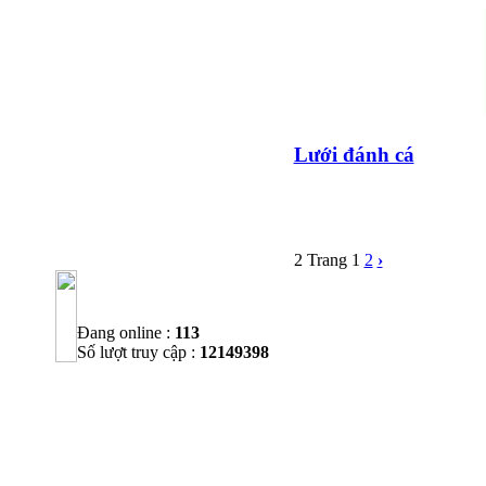
BÁO CÁO TÀI CHÍNH
6 THÁNG ĐẦU NĂM
2009
BÁO CÁO TÀI CHÍNH
QUÝ 2.2009
NGHỊ QUYẾT của
Lưới đánh cá
ĐHCĐ thường niên 2009
CT Cổ phần DỆT LƯỚI
SÀI GÒN
TRIỆU TẬP ĐẠI HỘI
ĐỒNG CỔ ĐÔNG
2 Trang
1
2
›
THƯỜNG NIÊN NĂM
2009
Đang online :
113
Số lượt truy cập :
12149398