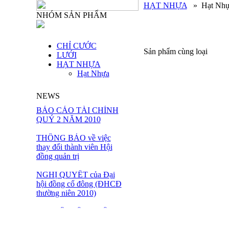
HẠT NHỰA
»
Hạt Nh
NHÓM SẢN PHẨM
CHỈ CƯỚC
Sản phẩm cùng loại
LƯỚI
HẠT NHỰA
Hạt Nhựa
NEWS
BÁO CÁO TÀI CHÍNH
QUÝ 2 NĂM 2010
THÔNG BÁO về việc
thay đổi thành viên Hội
đồng quản trị
NGHỊ QUYẾT của Đại
hội đồng cổ đông (ĐHCĐ
thường niên 2010)
ĐẠI HỘI ĐỒNG CỔ
ĐÔNG THƯỜNG NIÊN