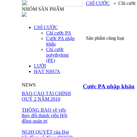
CHỈ CƯỚC
»
Chỉ cước
NHÓM SẢN PHẨM
CHỈ CƯỚC
Chỉ cước PA
Sản phẩm cùng loại
Cước PA nhập
khẩu
Chỉ cước
polythylene
(PE)
LƯỚI
HẠT NHỰA
NEWS
Cước PA nhập khẩu
BÁO CÁO TÀI CHÍNH
QUÝ 2 NĂM 2010
THÔNG BÁO về việc
thay đổi thành viên Hội
đồng quản trị
NGHỊ QUYẾT của Đại