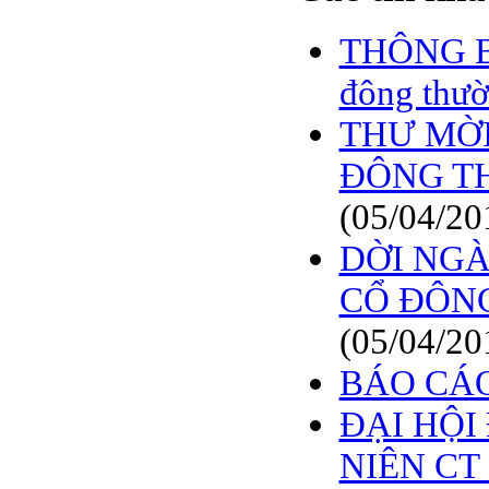
BÁO CÁO TÀI CHÍNH
6 THÁNG ĐẦU NĂM
THÔNG BÁ
2009
đông thườ
BÁO CÁO TÀI CHÍNH
QUÝ 2.2009
THƯ MỜI
NGHỊ QUYẾT của
ĐHCĐ thường niên 2009
ĐÔNG TH
CT Cổ phần DỆT LƯỚI
SÀI GÒN
(05/04/20
TRIỆU TẬP ĐẠI HỘI
DỜI NGÀ
ĐỒNG CỔ ĐÔNG
THƯỜNG NIÊN NĂM
CỔ ĐÔNG
2009
(05/04/20
BÁO CÁO
ĐẠI HỘ
NIÊN CT