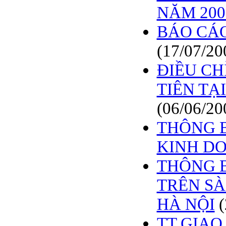
NĂM 200
BÁO CÁO
(17/07/20
ĐIỀU CH
TIÊN TẠ
(06/06/20
THÔNG B
KINH D
THÔNG B
TRÊN S
HÀ NỘI
TT GIAO