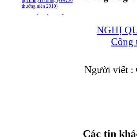
hội đồng cổ đông (ĐHCĐ
thường niên 2010)
ĐẠI HỘI ĐỒNG CỔ
ĐÔNG THƯỜNG NIÊN
NGHỊ QUY
CT CP DỆT LƯỚI SÀI
GÒN
Công 
SFN THÔNG BÁO
TRIỆU TẬP ĐHĐCĐ
2010
BÁO CÁO TÀI CHÍNH
Người viết
QUÝ 4.2009
Giới thiệu 20 Doanh
nghiệp niêm yết tiêu biểu
trên HNX năm 2009
BÁO CÁO TÀI CHÍNH
QUÝ 3 NĂM 2009
SFN CHI CỔ TỨC ĐỢT
1 NĂM 2009
Các tin khá