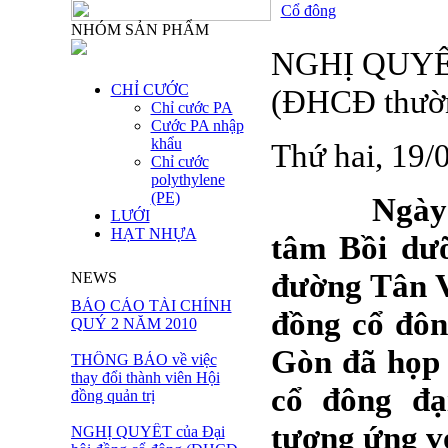
Cổ đông
NHÓM SẢN PHẨM
NGHỊ QUYẾT 
CHỈ CƯỚC
(ĐHCĐ thườn
Chỉ cước PA
Cước PA nhập
khẩu
Thứ hai, 19
Chỉ cước
polythylene
(PE)
Ngày 16/4
LƯỚI
HẠT NHỰA
tâm Bồi dưỡ
đường Tân V
NEWS
BÁO CÁO TÀI CHÍNH
đồng cổ đôn
QUÝ 2 NĂM 2010
Gòn đã họp 
THÔNG BÁO về việc
thay đổi thành viên Hội
cổ đông đạ
đồng quản trị
tương ứng vớ
NGHỊ QUYẾT của Đại