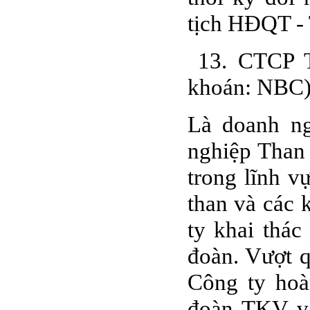
tịch HĐQT -
13. CTCP T
khoán: NBC
Là doanh ng
nghiệp Than
trong lĩnh v
than và các 
ty khai thác
đoàn. Vượt q
Công ty hoà
đoàn TKV và