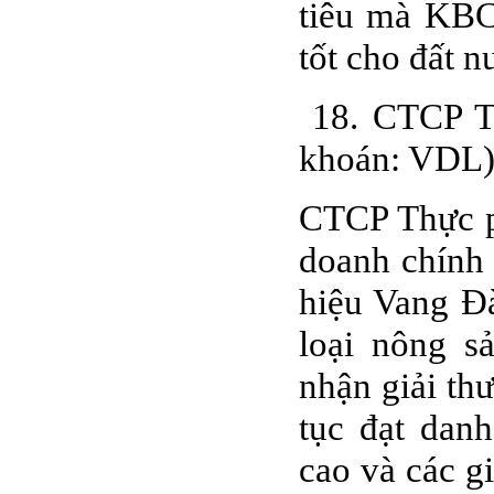
tiêu mà KBC
tốt cho đất 
18. CTCP T
khoán: VDL
CTCP Thực p
doanh chính 
hiệu Vang Đà
loại nông s
nhận giải th
tục đạt dan
cao và các g