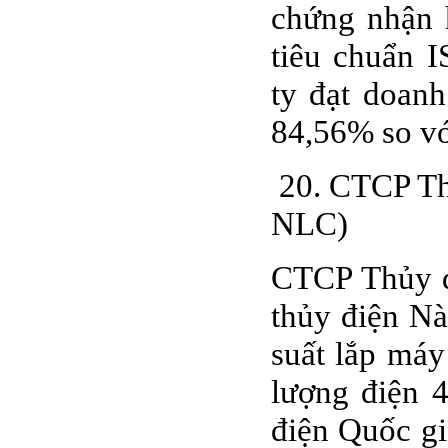
chứng nhận 
tiêu chuẩn 
ty đạt doanh
84,56% so v
20. CTCP Th
NLC)
CTCP Thủy đ
thủy điện Nà
suất lắp má
lượng điện 4
điện Quốc gi