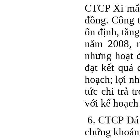
CTCP Xi măn
đồng. Công t
ổn định, tăn
năm 2008, n
nhưng hoạt 
đạt kết quả
hoạch; lợi 
tức chi trả 
với kế hoạch
6. CTCP Đá
chứng khoán