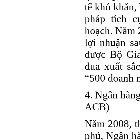
tế khó khăn,
pháp tích 
hoạch. Năm 2
lợi nhuận s
được Bộ Gia
đua xuất sắ
“500 doanh n
4. Ngân hàn
ACB)
Năm 2008, t
phủ, Ngân h