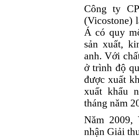
Công ty CP
(Vicostone) 
Á có quy mô
sản xuất, k
anh. Với ch
ở trình độ q
được xuất khẩ
xuất khẩu 
tháng năm 20
Năm 2009, 
nhận Giải th