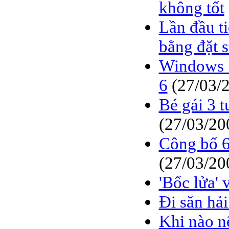
không tốt
Lần đầu t
bằng đặt s
Windows 7
6
(27/03/
Bé gái 3 t
(27/03/20
Công bố 6
(27/03/20
'Bốc lửa'
Đi săn hả
Khi nào nê