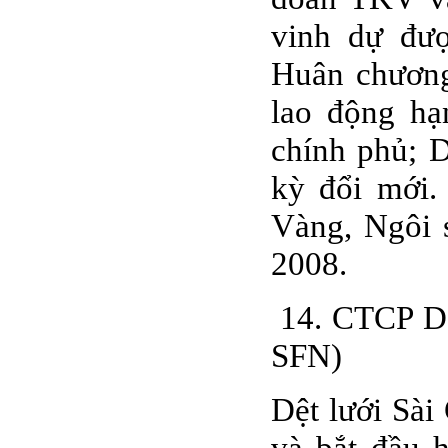
vinh dự đư
Huân chương
lao động hạ
chính phủ; 
kỳ đổi mới.
Vàng, Ngôi 
2008.
14. CTCP Dệ
SFN)
Dệt lưới Sài
và bắt đầu 