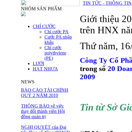
TIN TỨC - THÔNG TIN
NHÓM SẢN PHẨM
Giới thiệu 2
CHỈ CƯỚC
trên HNX nă
Chỉ cước PA
Cước PA nhập
khẩu
Thứ năm, 16
Chỉ cước
polythylene
(PE)
Công Ty Cổ Ph
LƯỚI
trong số
20 Doan
HẠT NHỰA
2009
NEWS
BÁO CÁO TÀI CHÍNH
QUÝ 2 NĂM 2010
Tin từ Sở G
THÔNG BÁO về việc
thay đổi thành viên Hội
đồng quản trị
20 DN đư
NGHỊ QUYẾT của Đại