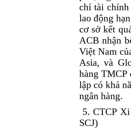
chí tài chín
lao động hạn
cơ sở kết q
ACB nhận bố
Việt Nam củ
Asia, và Gl
hàng TMCP đ
lập có khả n
ngân hàng.
5. CTCP Xi 
SCJ)