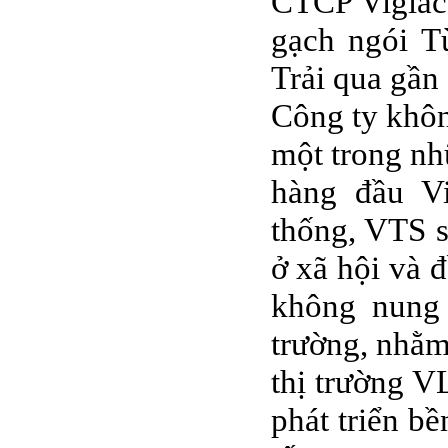
CTCP Viglace
gạch ngói T
Trải qua gần
Công ty khôn
một trong nh
hàng đầu Vi
thống, VTS 
ở xã hội và đ
không nung 
trường, nhằm 
thị trường V
phát triển b