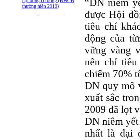
“DN niêm yế
hội đồng cổ đông (ĐHCĐ
thường niên 2010)
được Hội đồ
ĐẠI HỘI ĐỒNG CỔ
ĐÔNG THƯỜNG NIÊN
tiêu chí khá
CT CP DỆT LƯỚI SÀI
GÒN
động của từ
SFN THÔNG BÁO
vững vàng v
TRIỆU TẬP ĐHĐCĐ
2010
nên chỉ tiê
BÁO CÁO TÀI CHÍNH
chiếm 70% tổ
QUÝ 4.2009
DN quy mô v
Giới thiệu 20 Doanh
nghiệp niêm yết tiêu biểu
xuất sắc tro
trên HNX năm 2009
2009 đã lọt 
BÁO CÁO TÀI CHÍNH
QUÝ 3 NĂM 2009
DN niêm yết
SFN CHI CỔ TỨC ĐỢT
1 NĂM 2009
nhất là đại