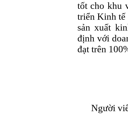
tốt cho khu 
triển Kinh t
sản xuất ki
định với doa
đạt trên 100
Người viế