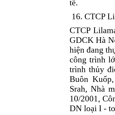
tế.
16. CTCP Li
CTCP Lilama
GDCK Hà Nội
hiện đang th
công trình l
trình thủy 
Buôn Kuốp,
Srah, Nhà m
10/2001, Cô
DN loại I - 