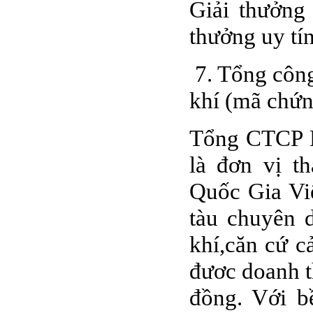
Giải thưởng
thưởng uy tí
7. Tổng công
khí (mã chứ
Tổng CTCP D
là đơn vị t
Quốc Gia Vi
tàu chuyên 
khí,căn cứ 
đươc doanh t
đồng. Với b