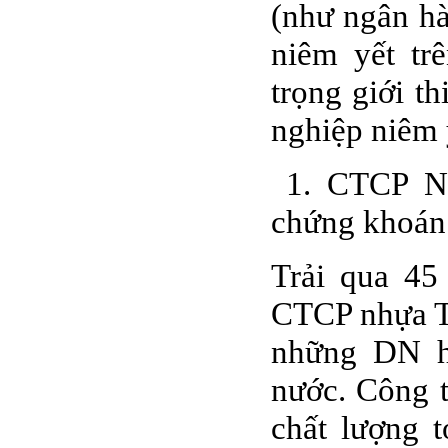
BÁO CÁO TÀI CHÍNH
(như ngân h
6 THÁNG ĐẦU NĂM
2009
niêm yết t
BÁO CÁO TÀI CHÍNH
trọng giới t
QUÝ 2.2009
nghiệp niêm 
NGHỊ QUYẾT của
ĐHCĐ thường niên 2009
CT Cổ phần DỆT LƯỚI
1. CTCP Nh
SÀI GÒN
chứng khoán
TRIỆU TẬP ĐẠI HỘI
ĐỒNG CỔ ĐÔNG
THƯỜNG NIÊN NĂM
Trải qua 45
2009
CTCP nhựa Th
những DN h
nước. Công 
chất lượng 