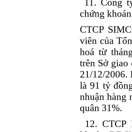
11. Công t
chứng khoán
CTCP SIMCO
viên của Tổ
hoá từ thán
trên Sở giao
21/12/2006. 
là 91 tỷ đồn
nhuận hàng 
quân 31%.
12. CTCP 