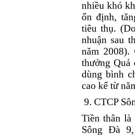
nhiều khó kh
ổn định, tă
tiêu thụ. (D
nhuận sau t
năm 2008).
thưởng Quả 
dùng bình c
cao kể từ nă
9. CTCP Sôn
Tiền thân l
Sông Đà 9,