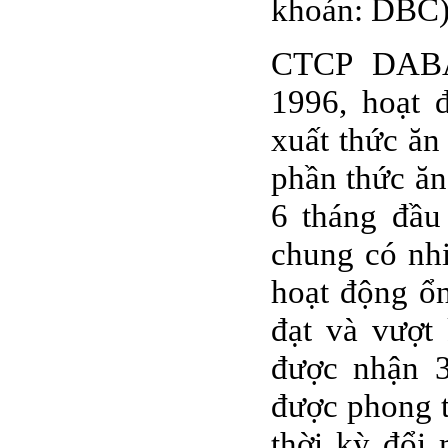
khoán: DBC
CTCP DABA
1996, hoạt 
xuất thức ăn
phần thức ă
6 tháng đầu
chung có nh
hoạt động ổn
đạt và vượt
được nhận 3
được phong 
thời kỳ đổi