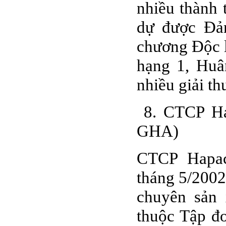
nhiều thành 
dự được Đả
chương Độc 
hạng 1, Huâ
nhiều giải th
8. CTCP Ha
GHA)
CTCP Hapac
tháng 5/2002
chuyên sản 
thuộc Tập đ