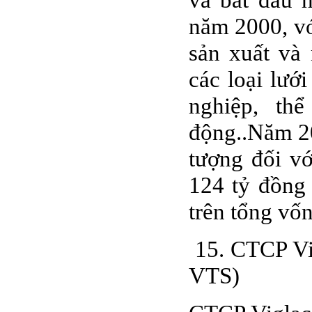
năm 2000, vớ
sản xuất và 
các loại lướ
nghiệp, th
động..Năm 2
tượng đối vớ
124 tỷ đồng 
trên tổng vốn
15. CTCP Vi
VTS)