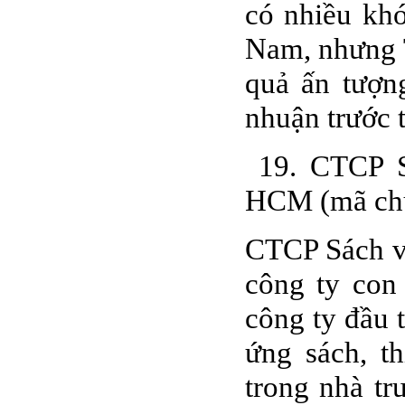
có nhiều kh
Nam, nhưng 
quả ấn tượn
nhuận trước 
19. CTCP Sá
HCM (mã ch
CTCP Sách v
công ty con
công ty đầu 
ứng sách, t
trong nhà t