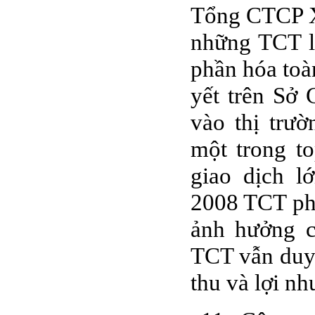
Tổng CTCP X
những TCT lớ
phần hóa toà
yết trên Sở
vào thị trư
một trong t
giao dịch 
2008 TCT ph
ảnh hưởng c
TCT vẫn duy 
thu và lợi n