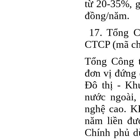
từ 20-35%, g
đồng/năm.
17. Tổng Ct
CTCP (mã c
Tổng Công t
đơn vị đứng 
Đô thị - Kh
nước ngoài,
nghệ cao. K
năm liền đư
Chính phủ d