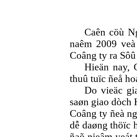
BÁO CÁO TÀI CHÍNH
6 THÁNG ĐẦU NĂM
2009
BÁO CÁO TÀI CHÍNH
QUÝ 2.2009
Caên cöù Ng
NGHỊ QUYẾT của
naêm 2009 veà 
ĐHCĐ thường niên 2009
CT Cổ phần DỆT LƯỚI
Coâng ty ra Sôû
SÀI GÒN
Hieän nay, 
TRIỆU TẬP ĐẠI HỘI
ĐỒNG CỔ ĐÔNG
thuû tuïc ñeå h
THƯỜNG NIÊN NĂM
2009
Do vieäc gi
saøn giao dòch 
Coâng ty ñeà ng
dễ daøng thöïc 
ñaõ nieâm yeát 