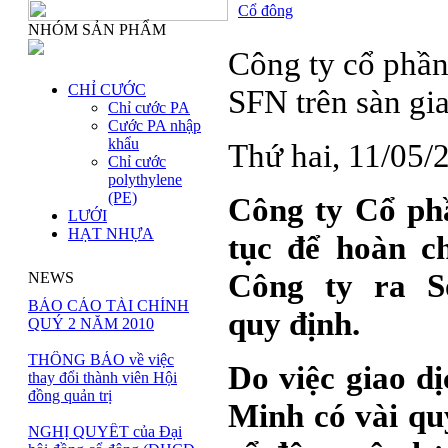
Cổ đông
NHÓM SẢN PHẨM
Công ty cổ phần
CHỈ CƯỚC
SFN trên sàn gi
Chỉ cước PA
Cước PA nhập
khẩu
Thứ hai, 11/05
Chỉ cước
polythylene
(PE)
Công ty Cổ phầ
LƯỚI
HẠT NHỰA
tục để hoàn c
Công ty ra S
NEWS
BÁO CÁO TÀI CHÍNH
quy định.
QUÝ 2 NĂM 2010
THÔNG BÁO về việc
Do việc giao d
thay đổi thành viên Hội
đồng quản trị
Minh có vài qu
NGHỊ QUYẾT của Đại