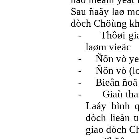
Sau ñaây laø mo
dòch Chöùng kh
-
Thôøi gi
laøm vieäc
-
Ñôn vò yeá
-
Ñôn vò (lo
-
Bieân ñoä
-
Giaù tha
Laáy bình 
dòch lieàn 
giao dòch 