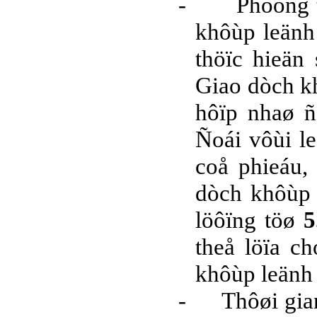
-
Phöông 
khôùp leänh 
thöïc hieän 
Giao dòch kh
hôïp nhaø ñ
Ñoái vôùi l
coå phieáu,
dòch khôùp 
löôïng töø
5
theå löïa c
khôùp leänh 
-
Thôøi gia