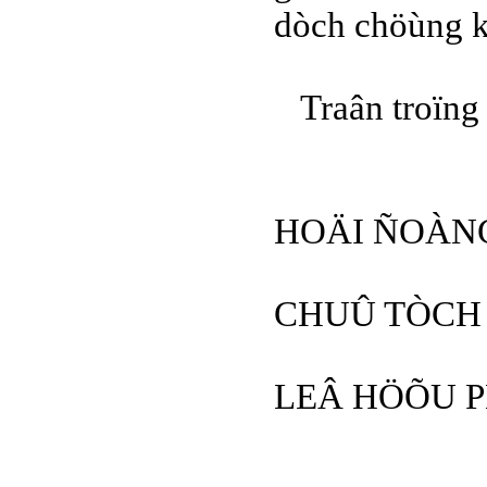
dòch chöùng 
Traân troïng
HOÄI ÑOÀN
CHUÛ TÒCH
LEÂ HÖÕU 