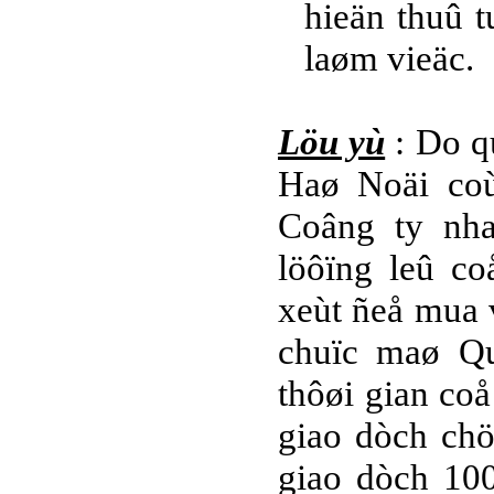
hieän thuû t
laøm vieäc.
Löu yù
: Do q
Haø Noäi coù
Coâng ty nh
löôïng leû c
xeùt ñeå mua 
chuïc maø Qu
thôøi gian co
giao dòch ch
giao dòch 100