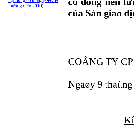
cổ đông nên lư
hội đồng cổ đông (ĐHCĐ
thường niên 2010)
của Sàn giao d
ĐẠI HỘI ĐỒNG CỔ
ĐÔNG THƯỜNG NIÊN
CT CP DỆT LƯỚI SÀI
GÒN
SFN THÔNG BÁO
TRIỆU TẬP ĐHĐCĐ
2010
COÂNG TY CP
BÁO CÁO TÀI CHÍNH
----------
QUÝ 4.2009
Giới thiệu 20 Doanh
Ngaøy 9 thaùng
nghiệp niêm yết tiêu biểu
trên HNX năm 2009
BÁO CÁO TÀI CHÍNH
QUÝ 3 NĂM 2009
Kí
SFN CHI CỔ TỨC ĐỢT
1 NĂM 2009