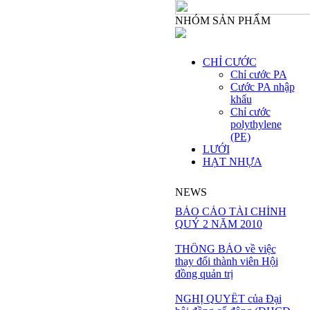
NHÓM SẢN PHẨM
CHỈ CƯỚC
Chỉ cước PA
Cước PA nhập
khẩu
Chỉ cước
polythylene
(PE)
LƯỚI
HẠT NHỰA
NEWS
BÁO CÁO TÀI CHÍNH
QUÝ 2 NĂM 2010
THÔNG BÁO về việc
thay đổi thành viên Hội
đồng quản trị
NGHỊ QUYẾT của Đại