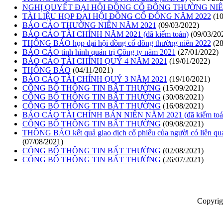
NGHỊ QUYẾT ĐẠI HỘI ĐỒNG CỔ ĐÔNG THƯỜNG NIÊ
TÀI LIỆU HỌP ĐẠI HỘI ĐỒNG CỔ ĐÔNG NĂM 2022
(10
BÁO CÁO THƯỜNG NIÊN NĂM 2021
(09/03/2022)
BÁO CÁO TÀI CHÍNH NĂM 2021 (đã kiểm toán)
(09/03/20
THÔNG BÁO họp đại hội đồng cổ đông thường niên 2022
(28
BÁO CÁO tình hình quản trị Công ty năm 2021
(27/01/2022)
BÁO CÁO TÀI CHÍNH QUÝ 4 NĂM 2021
(19/01/2022)
THÔNG BÁO
(04/11/2021)
BÁO CÁO TÀI CHÍNH QUÝ 3 NĂM 2021
(19/10/2021)
CÔNG BỐ THÔNG TIN BẤT THƯỜNG
(15/09/2021)
CÔNG BỐ THÔNG TIN BẤT THƯỜNG
(30/08/2021)
CÔNG BỐ THÔNG TIN BẤT THƯỜNG
(16/08/2021)
BÁO CÁO TÀI CHÍNH BÁN NIÊN NĂM 2021 (đã kiểm toá
CÔNG BỐ THÔNG TIN BẤT THƯỜNG
(09/08/2021)
THÔNG BÁO kết quả giao dịch cổ phiếu của người có liên qua
(07/08/2021)
CÔNG BỐ THÔNG TIN BẤT THƯỜNG
(02/08/2021)
CÔNG BỐ THÔNG TIN BẤT THƯỜNG
(26/07/2021)
Copyrig