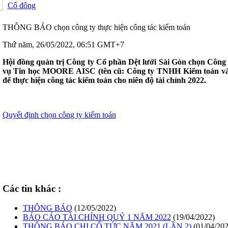
Cổ đông
THÔNG BÁO chọn công ty thực hiện công tác kiểm toán
Thứ năm, 26/05/2022, 06:51 GMT+7
Hội đồng quản trị Công ty Cổ phần Dệt lưới Sài Gòn chọn Côn
vụ Tin học MOORE AISC (tên cũ: Công ty TNHH Kiểm toán và
để thực hiện công tác kiểm toán cho niên độ tài chính 2022.
Quyết định chọn công ty kiểm toán
Các tin khác :
THÔNG BÁO
(12/05/2022)
BÁO CÁO TÀI CHÍNH QUÝ 1 NĂM 2022
(19/04/2022)
THÔNG BÁO CHI CỔ TỨC NĂM 2021 (LẦN 2)
(01/04/202