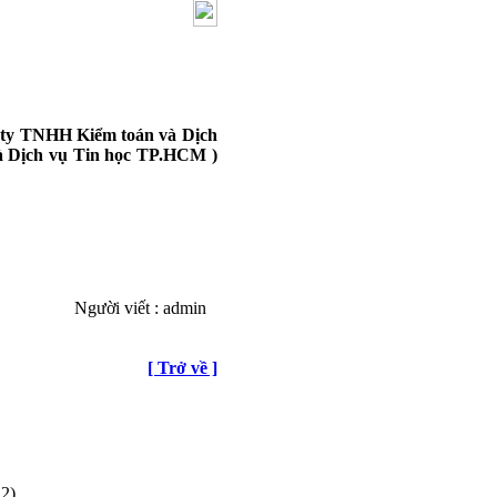
g ty TNHH Kiểm toán và Dịch
 Dịch vụ Tin học TP.HCM )
Người viết : admin
[ Trở về ]
2)