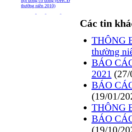
hội đồng cổ đông (ĐHCĐ
thường niên 2010)
ĐẠI HỘI ĐỒNG CỔ
Các tin khá
ĐÔNG THƯỜNG NIÊN
CT CP DỆT LƯỚI SÀI
GÒN
THÔNG BÁ
SFN THÔNG BÁO
TRIỆU TẬP ĐHĐCĐ
thường ni
2010
BÁO CÁO t
BÁO CÁO TÀI CHÍNH
QUÝ 4.2009
2021
(27/
Giới thiệu 20 Doanh
BÁO CÁO
nghiệp niêm yết tiêu biểu
trên HNX năm 2009
(19/01/20
BÁO CÁO TÀI CHÍNH
THÔNG 
QUÝ 3 NĂM 2009
BÁO CÁO
SFN CHI CỔ TỨC ĐỢT
1 NĂM 2009
(19/10/20