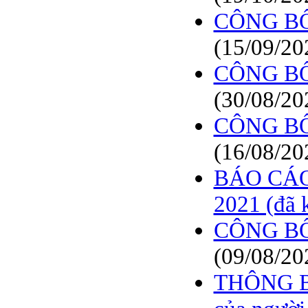
BÁO CÁO TÀI CHÍNH
CÔNG B
6 THÁNG ĐẦU NĂM
2009
(15/09/20
BÁO CÁO TÀI CHÍNH
QUÝ 2.2009
CÔNG B
NGHỊ QUYẾT của
(30/08/20
ĐHCĐ thường niên 2009
CT Cổ phần DỆT LƯỚI
CÔNG B
SÀI GÒN
(16/08/20
TRIỆU TẬP ĐẠI HỘI
ĐỒNG CỔ ĐÔNG
BÁO CÁO
THƯỜNG NIÊN NĂM
2009
2021 (đã 
CÔNG B
(09/08/20
THÔNG BÁ