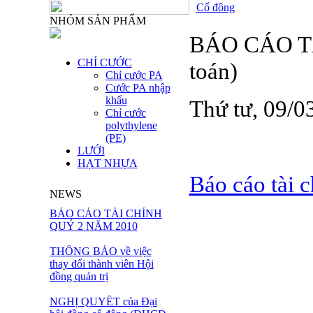
Cổ đông
NHÓM SẢN PHẨM
BÁO CÁO TÀ
CHỈ CƯỚC
toán)
Chỉ cước PA
Cước PA nhập
khẩu
Thứ tư, 09/
Chỉ cước
polythylene
(PE)
LƯỚI
HẠT NHỰA
Báo cáo tài 
NEWS
BÁO CÁO TÀI CHÍNH
QUÝ 2 NĂM 2010
THÔNG BÁO về việc
thay đổi thành viên Hội
đồng quản trị
NGHỊ QUYẾT của Đại