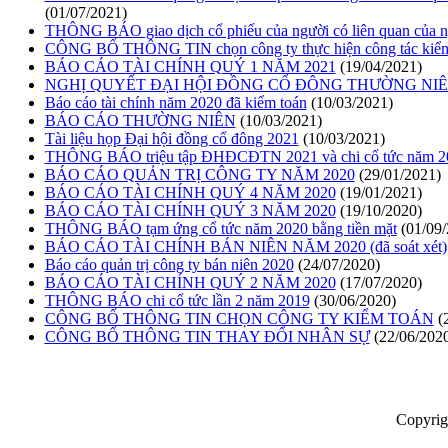
(01/07/2021)
THÔNG BÁO giao dịch cổ phiếu của người có liên quan của n
CÔNG BỐ THÔNG TIN chọn công ty thực hiện công tác kiểm
BÁO CÁO TÀI CHÍNH QUÝ 1 NĂM 2021
(19/04/2021)
NGHỊ QUYẾT ĐẠI HỘI ĐỒNG CỔ ĐÔNG THƯỜNG NIÊ
Báo cáo tài chính năm 2020 đã kiểm toán
(10/03/2021)
BÁO CÁO THƯỜNG NIÊN
(10/03/2021)
Tài liệu họp Đại hội đồng cổ đông 2021
(10/03/2021)
THÔNG BÁO triệu tập ĐHĐCĐTN 2021 và chi cổ tức năm 20
BÁO CÁO QUẢN TRỊ CÔNG TY NĂM 2020
(29/01/2021)
BÁO CÁO TÀI CHÍNH QUÝ 4 NĂM 2020
(19/01/2021)
BÁO CÁO TÀI CHÍNH QUÝ 3 NĂM 2020
(19/10/2020)
THÔNG BÁO tạm ứng cổ tức năm 2020 bằng tiền mặt
(01/09
BÁO CÁO TÀI CHÍNH BÁN NIÊN NĂM 2020 (đã soát xét)
Báo cáo quản trị công ty bán niên 2020
(24/07/2020)
BÁO CÁO TÀI CHÍNH QUÝ 2 NĂM 2020
(17/07/2020)
THÔNG BÁO chi cổ tức lần 2 năm 2019
(30/06/2020)
CÔNG BỐ THÔNG TIN CHỌN CÔNG TY KIỂM TOÁN
(
CÔNG BỐ THÔNG TIN THAY ĐỔI NHÂN SỰ
(22/06/202
Copyrig