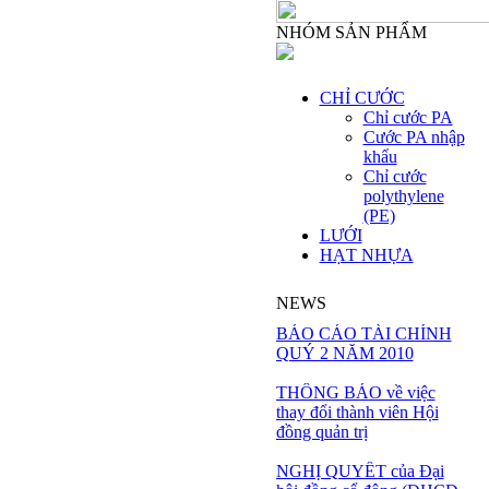
NHÓM SẢN PHẨM
CHỈ CƯỚC
Chỉ cước PA
Cước PA nhập
khẩu
Chỉ cước
polythylene
(PE)
LƯỚI
HẠT NHỰA
NEWS
BÁO CÁO TÀI CHÍNH
QUÝ 2 NĂM 2010
THÔNG BÁO về việc
thay đổi thành viên Hội
đồng quản trị
NGHỊ QUYẾT của Đại