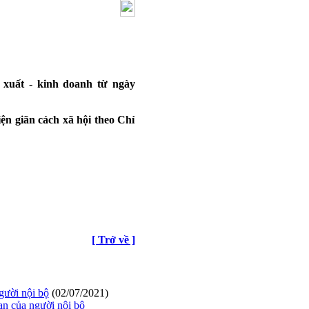
 xuất - kinh doanh từ ngày
n giãn cách xã hội theo Chỉ
[ Trở về ]
gười nội bộ
(02/07/2021)
n của người nội bộ