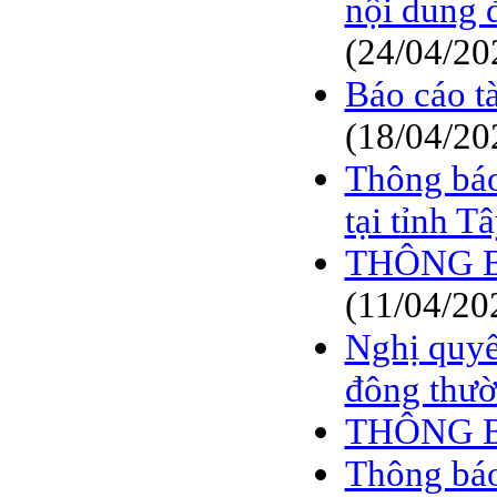
nội dung 
BÁO CÁO TÀI CHÍNH
6 THÁNG ĐẦU NĂM
(24/04/20
2009
Báo cáo t
BÁO CÁO TÀI CHÍNH
QUÝ 2.2009
(18/04/20
NGHỊ QUYẾT của
ĐHCĐ thường niên 2009
Thông báo
CT Cổ phần DỆT LƯỚI
SÀI GÒN
tại tỉnh T
TRIỆU TẬP ĐẠI HỘI
THÔNG BÁ
ĐỒNG CỔ ĐÔNG
THƯỜNG NIÊN NĂM
(11/04/20
2009
Nghị quyế
đông thườ
THÔNG 
Thông báo