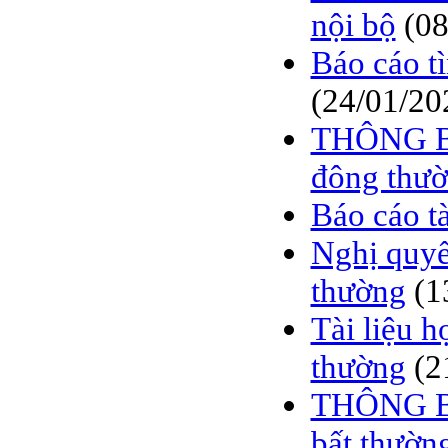
nội bộ
(08
Báo cáo t
(24/01/20
THÔNG BÁ
đông thườ
Báo cáo t
Nghị quyế
thường
(1
Tài liệu 
thường
(2
THÔNG BÁ
bất thườn