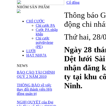
Cổ đông
NHÓM SẢN PHẨM
Thông báo G
CHỈ CƯỚC
động chi nh
Chỉ cước PA
Cước PA nhập
khẩu
Thứ hai, 28
Chỉ cước
polythylene
(PE)
Ngày 28 thá
LƯỚI
HẠT NHỰA
Dệt lưới Sà
nhận đăng k
NEWS
BÁO CÁO TÀI CHÍNH
ty tại khu 
QUÝ 2 NĂM 2010
Ninh.
THÔNG BÁO về việc
thay đổi thành viên Hội
đồng quản trị
NGHỊ QUYẾT của Đại