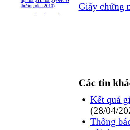
hội đồng cổ đông (ĐHCĐ
Giấy chứng n
thường niên 2010)
ĐẠI HỘI ĐỒNG CỔ
ĐÔNG THƯỜNG NIÊN
CT CP DỆT LƯỚI SÀI
GÒN
SFN THÔNG BÁO
TRIỆU TẬP ĐHĐCĐ
2010
BÁO CÁO TÀI CHÍNH
QUÝ 4.2009
Giới thiệu 20 Doanh
Các tin khá
nghiệp niêm yết tiêu biểu
trên HNX năm 2009
Kết quả g
BÁO CÁO TÀI CHÍNH
QUÝ 3 NĂM 2009
(28/04/20
SFN CHI CỔ TỨC ĐỢT
Thông báo
1 NĂM 2009