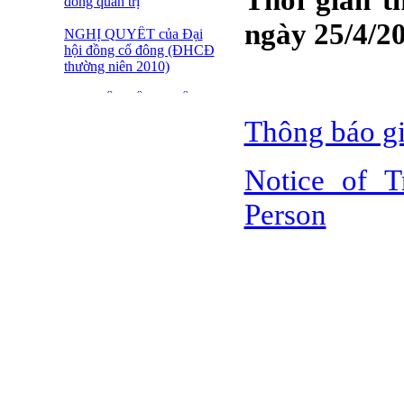
đồng quản trị
ngày 25/4/2
NGHỊ QUYẾT của Đại
hội đồng cổ đông (ĐHCĐ
thường niên 2010)
ĐẠI HỘI ĐỒNG CỔ
ĐÔNG THƯỜNG NIÊN
Thông báo gi
CT CP DỆT LƯỚI SÀI
GÒN
Notice of T
SFN THÔNG BÁO
TRIỆU TẬP ĐHĐCĐ
Person
2010
BÁO CÁO TÀI CHÍNH
QUÝ 4.2009
Giới thiệu 20 Daonh
nghiệp niêm yết tiêu biểu
trên HNX năm 2009
BÁO CÁO TÀI CHÍNH
QUÝ 3 NĂM 2009