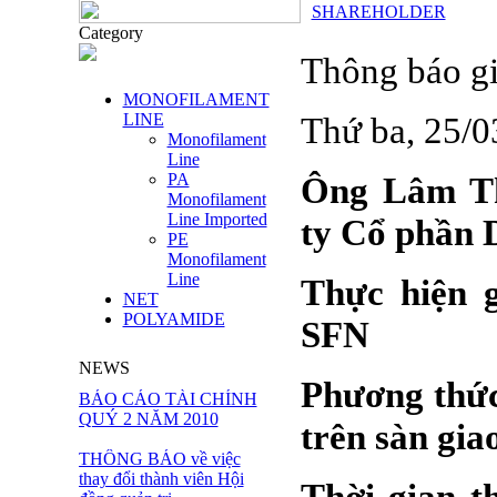
SHAREHOLDER
Category
Thông báo gi
MONOFILAMENT
LINE
Thứ ba, 25/
Monofilament
Line
PA
Ông Lâm Th
Monofilament
Line Imported
ty Cổ phần D
PE
Monofilament
Line
Thực hiện g
NET
POLYAMIDE
SFN
NEWS
Phương thức
BÁO CÁO TÀI CHÍNH
QUÝ 2 NĂM 2010
trên sàn gia
THÔNG BÁO về việc
thay đổi thành viên Hội
Thời gian t