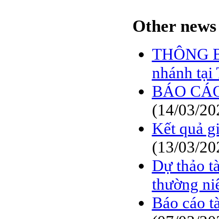
SFN CHI CỔ TỨC ĐỢT
1 NĂM 2009
Other news 
BÁO CÁO TÀI CHÍNH
6 THÁNG ĐẦU NĂM
2009
THÔNG BÁ
BÁO CÁO TÀI CHÍNH
nhánh tại
QUÝ 2.2009
BÁO CÁO
NGHỊ QUYẾT CỦA
ĐẠI HỘI ĐỒNG CỔ
(14/03/20
ĐÔNG CÔNG TY CỔ
PHẦN DỆT LƯỚI SÀI
Kết quả g
GÒN
(13/03/20
TRIỆU TẬP ĐẠI HỘI
ĐỒNG CỔ ĐÔNG
THƯỜNG NIÊN NĂM
Dự thảo t
2009
thường ni
Báo cáo t