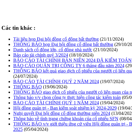
Các tin khác :
Tài liệu họp Đại hội đồng cổ đông bất thường
(21/11/2024)
THÔNG BÁO họp Đại hội đồng cổ đông bất thường
(29/10/2
Danh sách cổ đông lớn, cổ đông nhà nước
(21/10/2024)
Báo cáo tài chính quý 3/2024
(18/10/2024)
BÁO CÁO TÀI CHÍNH BÁN NIÊN 2024 ĐÃ KIỂM TOÁN
BÁO CÁO QUẢN TRỊ CÔNG TY 6 tháng đầu năm 2024
(29
THÔNG BÁO kết quả giao dịch cổ phiếu của người có liên qua
(24/07/2024)
BÁO CÁO TÀI CHÍNH QUÝ 2 NĂM 2024
(19/07/2024)
THÔNG BÁO
(19/06/2024)
THÔNG BÁO giao dịch cổ phiếu của người có liên quan của n
Thông báo v/v chọn công ty thực hiện công tác kiểm toán
(05/0
BÁO CÁO TÀI CHÍNH QUÝ 1 NĂM 2024
(19/04/2024)
Hội đồng quản trị - Ban kiểm soát nhiệm kỳ 2024-2029
(19/04/
Nghị quyết Đại hội đồng cổ đông thường niên 2024
(13/04/202
Thông báo về tình trạng chứng khoán của cổ phiếu SFN
(08/04
THÔNG BÁO v/v giới thiệu ứng cử viên Hội đồng quản trị - B
2025
(05/04/2024)