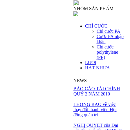
NHÓM SẢN PHẨM
CHỈ CƯỚC
Chỉ cước PA
Cước PA nhập
khẩu
Chỉ cước
polythylene
(PE)
LƯỚI
HẠT NHỰA
NEWS
BÁO CÁO TÀI CHÍNH
QUÝ 2 NĂM 2010
THÔNG BÁO về việc
thay đổi thành viên Hội
đồng quản trị
NGHỊ QUYẾT của Đại