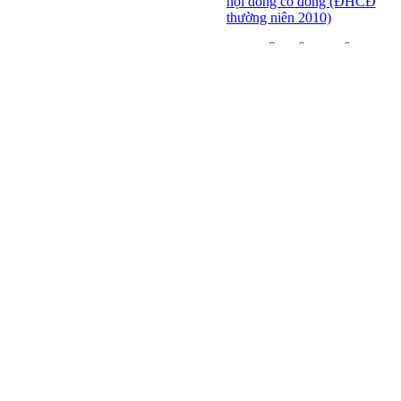
hội đồng cổ đông (ĐHCĐ
thường niên 2010)
ĐẠI HỘI ĐỒNG CỔ
ĐÔNG THƯỜNG NIÊN
CT CP DỆT LƯỚI SÀI
GÒN
SFN THÔNG BÁO
TRIỆU TẬP ĐHĐCĐ
2010
BÁO CÁO TÀI CHÍNH
QUÝ 4.2009
Giới thiệu 20 Doanh
nghiệp niêm yết tiêu biểu
trên HNX năm 2009
BÁO CÁO TÀI CHÍNH
QUÝ 3 NĂM 2009
SFN CHI CỔ TỨC ĐỢT
1 NĂM 2009