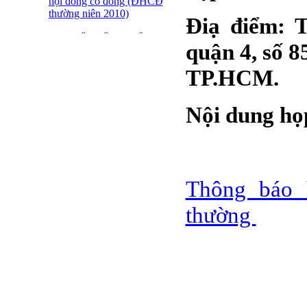
hội đồng cổ đông (ĐHCĐ
thường niên 2010)
Điạ điểm: 
ĐẠI HỘI ĐỒNG CỔ
quận 4, số 8
ĐÔNG THƯỜNG NIÊN
CT CP DỆT LƯỚI SÀI
TP.HCM.
GÒN
SFN THÔNG BÁO
Nội dung họp
TRIỆU TẬP ĐHĐCĐ
2010
BÁO CÁO TÀI CHÍNH
QUÝ 4.2009
Thông báo 
Giới thiệu 20 Doanh
nghiệp niêm yết tiêu biểu
thường
trên HNX năm 2009
BÁO CÁO TÀI CHÍNH
QUÝ 3 NĂM 2009
SFN CHI CỔ TỨC ĐỢT
1 NĂM 2009