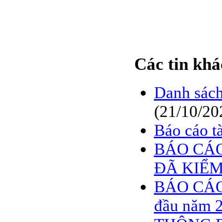
BÁO CÁO TÀI CHÍNH
6 THÁNG ĐẦU NĂM
2009
BÁO CÁO TÀI CHÍNH
QUÝ 2.2009
Các tin khá
NGHỊ QUYẾT của
ĐHCĐ thường niên 2009
CT Cổ phần DỆT LƯỚI
Danh sách
SÀI GÒN
(21/10/20
TRIỆU TẬP ĐẠI HỘI
ĐỒNG CỔ ĐÔNG
Báo cáo t
THƯỜNG NIÊN NĂM
2009
BÁO CÁO
ĐÃ KIỂ
BÁO CÁO
đầu năm 