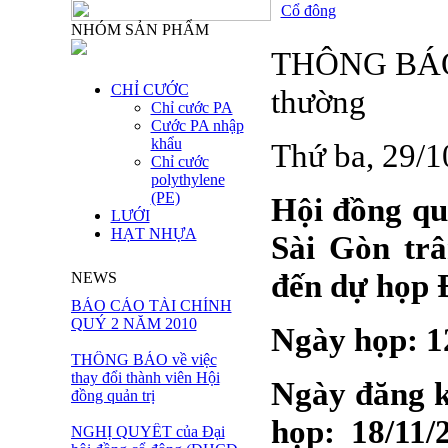
Cổ đông
NHÓM SẢN PHẨM
THÔNG BÁO h
CHỈ CƯỚC
thường
Chỉ cước PA
Cước PA nhập
khẩu
Thứ ba, 29/
Chỉ cước
polythylene
(PE)
Hội đồng qu
LƯỚI
HẠT NHỰA
Sài Gòn tr
đến dự họp Đ
NEWS
BÁO CÁO TÀI CHÍNH
QUÝ 2 NĂM 2010
Ngày họp: 1
THÔNG BÁO về việc
thay đổi thành viên Hội
Ngày đăng k
đồng quản trị
họp: 18/11/
NGHỊ QUYẾT của Đại