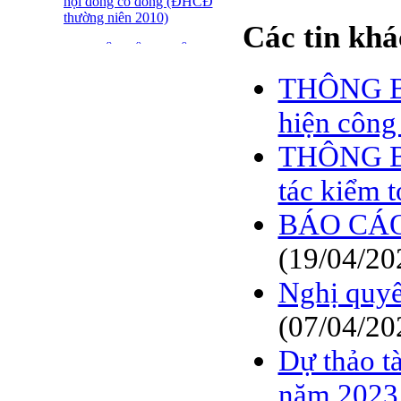
hội đồng cổ đông (ĐHCĐ
thường niên 2010)
Các tin khá
ĐẠI HỘI ĐỒNG CỔ
ĐÔNG THƯỜNG NIÊN
THÔNG BÁ
CT CP DỆT LƯỚI SÀI
GÒN
hiện công
SFN THÔNG BÁO
TRIỆU TẬP ĐHĐCĐ
THÔNG BÁ
2010
tác kiểm 
BÁO CÁO TÀI CHÍNH
QUÝ 4.2009
BÁO CÁO
Giới thiệu 20 Doanh
(19/04/20
nghiệp niêm yết tiêu biểu
trên HNX năm 2009
Nghị quy
BÁO CÁO TÀI CHÍNH
(07/04/20
QUÝ 3 NĂM 2009
Dự thảo t
SFN CHI CỔ TỨC ĐỢT
1 NĂM 2009
năm 2023