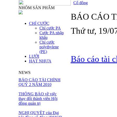
Cổ đông
NHÓM SẢN PHẨM
BÁO CÁO T
CHỈ CƯỚC
Chỉ cước PA
Thứ tư, 19/
Cước PA nhập
khẩu
Chỉ cước
polythylene
(PE)
LƯỚI
Báo cáo tài 
HẠT NHỰA
NEWS
BÁO CÁO TÀI CHÍNH
QUÝ 2 NĂM 2010
THÔNG BÁO về việc
thay đổi thành viên Hội
đồng quản trị
NGHỊ QUYẾT của Đại