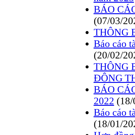
BÁO CÁO TÀI CHÍNH
BÁO CÁO
6 THÁNG ĐẦU NĂM
2009
(07/03/20
BÁO CÁO TÀI CHÍNH
QUÝ 2.2009
THÔNG 
NGHỊ QUYẾT của
Báo cáo t
ĐHCĐ thường niên 2009
CT Cổ phần DỆT LƯỚI
(20/02/20
SÀI GÒN
THÔNG B
TRIỆU TẬP ĐẠI HỘI
ĐỒNG CỔ ĐÔNG
ĐÔNG TH
THƯỜNG NIÊN NĂM
2009
BÁO CÁO
2022
(18/
Báo cáo t
(18/01/20