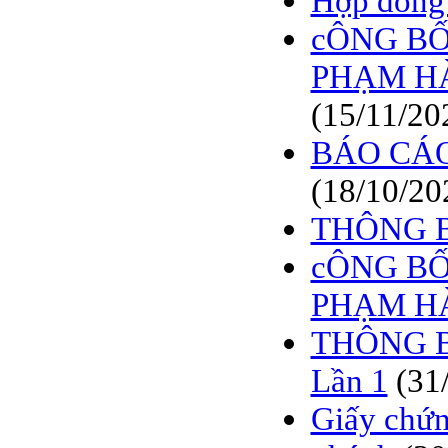
Hợp đồng 
cÔNG BỐ
PHẠM H
(15/11/20
BÁO CÁO
(18/10/20
THÔNG 
cÔNG BỐ
PHẠM H
THÔNG B
Lần 1
(31
Giấy chứn