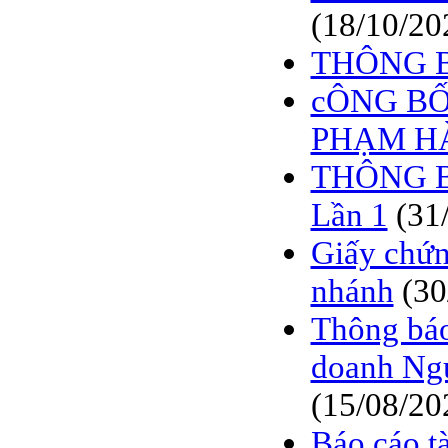
(18/10/20
THÔNG 
cÔNG BỐ
PHẠM H
THÔNG B
Lần 1
(31
Giấy chứn
nhánh
(30
Thông bá
doanh Ngu
(15/08/20
Báo cáo tà