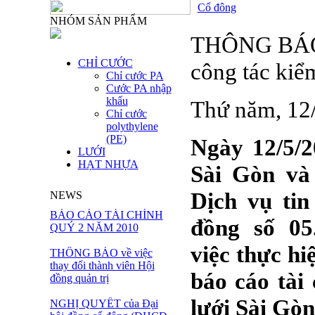
Cổ đông
NHÓM SẢN PHẨM
THÔNG BÁO v
CHỈ CƯỚC
công tác kiể
Chỉ cước PA
Cước PA nhập
khẩu
Thứ năm, 12
Chỉ cước
polythylene
(PE)
Ngày 12/5/2
LƯỚI
HẠT NHỰA
Sài Gòn và
Dịch vụ ti
NEWS
BÁO CÁO TÀI CHÍNH
đồng số 0
QUÝ 2 NĂM 2010
việc thực hi
THÔNG BÁO về việc
thay đổi thành viên Hội
báo cáo tài
đồng quản trị
lưới Sài Gòn
NGHỊ QUYẾT của Đại