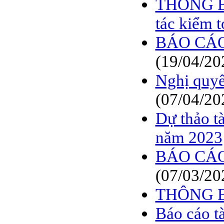
THÔNG BÁ
BÁO CÁO TÀI CHÍNH
6 THÁNG ĐẦU NĂM
tác kiểm 
2009
BÁO CÁO
BÁO CÁO TÀI CHÍNH
QUÝ 2.2009
(19/04/20
NGHỊ QUYẾT của
ĐHCĐ thường niên 2009
Nghị quy
CT Cổ phần DỆT LƯỚI
SÀI GÒN
(07/04/20
TRIỆU TẬP ĐẠI HỘI
Dự thảo t
ĐỒNG CỔ ĐÔNG
THƯỜNG NIÊN NĂM
năm 2023
2009
BÁO CÁO
(07/03/20
THÔNG 
Báo cáo t