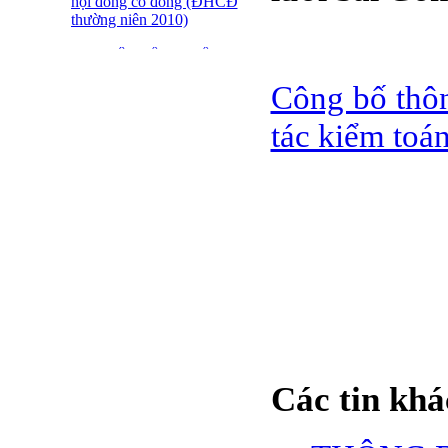
hội đồng cổ đông (ĐHCĐ
thường niên 2010)
ĐẠI HỘI ĐỒNG CỔ
ĐÔNG THƯỜNG NIÊN
Công bố thôn
CT CP DỆT LƯỚI SÀI
GÒN
tác kiểm toán
SFN THÔNG BÁO
TRIỆU TẬP ĐHĐCĐ
2010
BÁO CÁO TÀI CHÍNH
QUÝ 4.2009
Giới thiệu 20 Doanh
nghiệp niêm yết tiêu biểu
trên HNX năm 2009
BÁO CÁO TÀI CHÍNH
QUÝ 3 NĂM 2009
Các tin khá
SFN CHI CỔ TỨC ĐỢT
1 NĂM 2009