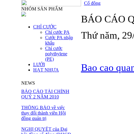
Cổ đông
NHÓM SẢN PHẨM
BÁO CÁO Q
CHỈ CƯỚC
Chỉ cước PA
Thứ năm, 29
Cước PA nhập
khẩu
Chỉ cước
polythylene
(PE)
LƯỚI
Bao cao quan
HẠT NHỰA
NEWS
BÁO CÁO TÀI CHÍNH
QUÝ 2 NĂM 2010
THÔNG BÁO về việc
thay đổi thành viên Hội
đồng quản trị
NGHỊ QUYẾT của Đại