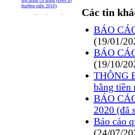
hội đồng cổ đông (ĐHCĐ
thường niên 2010)
Các tin khá
ĐẠI HỘI ĐỒNG CỔ
ĐÔNG THƯỜNG NIÊN
BÁO CÁO
CT CP DỆT LƯỚI SÀI
GÒN
(19/01/20
SFN THÔNG BÁO
TRIỆU TẬP ĐHĐCĐ
BÁO CÁO
2010
(19/10/20
BÁO CÁO TÀI CHÍNH
QUÝ 4.2009
THÔNG BÁ
Giới thiệu 20 Doanh
bằng tiền
nghiệp niêm yết tiêu biểu
trên HNX năm 2009
BÁO CÁO
BÁO CÁO TÀI CHÍNH
2020 (đã s
QUÝ 3 NĂM 2009
Báo cáo q
SFN CHI CỔ TỨC ĐỢT
1 NĂM 2009
(24/07/20