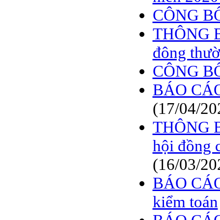
BÁO CÁO TÀI CHÍNH
CÔNG BỐ
6 THÁNG ĐẦU NĂM
2009
THÔNG BÁ
BÁO CÁO TÀI CHÍNH
QUÝ 2.2009
đông thườ
NGHỊ QUYẾT của
CÔNG BỐ
ĐHCĐ thường niên 2009
CT Cổ phần DỆT LƯỚI
BÁO CÁO
SÀI GÒN
(17/04/20
TRIỆU TẬP ĐẠI HỘI
ĐỒNG CỔ ĐÔNG
THÔNG BÁO
THƯỜNG NIÊN NĂM
2009
hội đồng 
(16/03/20
BÁO CÁO
kiểm toán