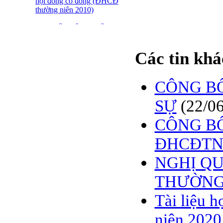
hội đồng cổ đông (ĐHCĐ
thường niên 2010)
ĐẠI HỘI ĐỒNG CỔ
ĐÔNG THƯỜNG NIÊN
CT CP DỆT LƯỚI SÀI
Các tin khá
GÒN
SFN THÔNG BÁO
TRIỆU TẬP ĐHĐCĐ
CÔNG BỐ
2010
SỰ
(22/0
BÁO CÁO TÀI CHÍNH
QUÝ 4.2009
CÔNG BỐ
Giới thiệu 20 Doanh
ĐHCĐTN 
nghiệp niêm yết tiêu biểu
trên HNX năm 2009
NGHỊ QU
BÁO CÁO TÀI CHÍNH
THƯỜNG 
QUÝ 3 NĂM 2009
Tài liệu 
SFN CHI CỔ TỨC ĐỢT
1 NĂM 2009
niên 2020