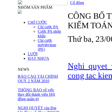
Cổ đông
NHÓM SẢN PHẨM
CÔNG BỐ T
CHỈ CƯỚC
KIỂM TOÁ
Chỉ cước PA
Cước PA nhập
khẩu
Thứ ba, 23/
Chỉ cước
polythylene
(PE)
LƯỚI
HẠT NHỰA
Nghi quyet 
NEWS
cong tac kie
BÁO CÁO TÀI CHÍNH
QUÝ 2 NĂM 2010
THÔNG BÁO về việc
thay đổi thành viên Hội
đồng quản trị
NGHỊ QUYẾT của Đại