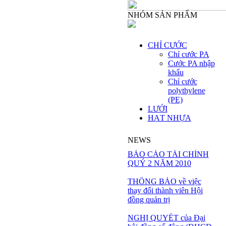
NHÓM SẢN PHẨM
CHỈ CƯỚC
Chỉ cước PA
Cước PA nhập
khẩu
Chỉ cước
polythylene
(PE)
LƯỚI
HẠT NHỰA
NEWS
BÁO CÁO TÀI CHÍNH
QUÝ 2 NĂM 2010
THÔNG BÁO về việc
thay đổi thành viên Hội
đồng quản trị
NGHỊ QUYẾT của Đại