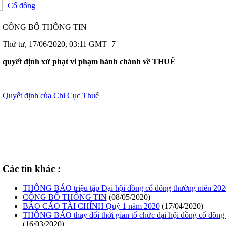
Cổ đông
CÔNG BỐ THÔNG TIN
Thứ tư, 17/06/2020, 03:11 GMT+7
quyết định xử phạt vi phạm hành chánh về THUẾ
Quyết định của Chi Cục Thu
ế
Các tin khác :
THÔNG BÁO triệu tập Đại hội đồng cổ đông thường niên 202
CÔNG BỐ THÔNG TIN
(08/05/2020)
BÁO CÁO TÀI CHÍNH Quý 1 năm 2020
(17/04/2020)
THÔNG BÁO thay đổi thời gian tổ chức đại hội đồng cổ đông
(16/03/2020)