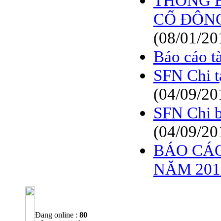
THÔNG B
CỔ ĐÔNG
(08/01/20
Báo cáo t
SFN Chi t
(04/09/20
SFN Chi b
(04/09/20
BÁO CÁO
NĂM 2018
Đang online :
80