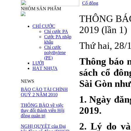
Cổ đông
NHÓM SẢN PHẨM
THÔNG BÁ
CHỈ CƯỚC
2019 (lần 1)
Chỉ cước PA
Cước PA nhập
khẩu
Thứ hai, 28
Chỉ cước
polythylene
(PE)
Thông báo n
LƯỚI
HẠT NHỰA
sách cổ đôn
Sài Gòn như
NEWS
BÁO CÁO TÀI CHÍNH
QUÝ 2 NĂM 2010
1. Ngày đăn
THÔNG BÁO về việc
2019.
thay đổi thành viên Hội
đồng quản trị
2. Lý do và
NGHỊ QUYẾT của Đại