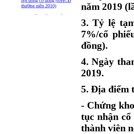
hội đồng cổ đông (ĐHCĐ
năm 2019 (lầ
thường niên 2010)
ĐẠI HỘI ĐỒNG CỔ
3. Tỷ lệ tạ
ĐÔNG THƯỜNG NIÊN
CT CP DỆT LƯỚI SÀI
7%/cổ phiế
GÒN
đồng).
SFN THÔNG BÁO
TRIỆU TẬP ĐHĐCĐ
2010
4. Ngày tha
BÁO CÁO TÀI CHÍNH
2019.
QUÝ 4.2009
Giới thiệu 20 Doanh
5. Địa điểm 
nghiệp niêm yết tiêu biểu
trên HNX năm 2009
- Chứng kho
BÁO CÁO TÀI CHÍNH
QUÝ 3 NĂM 2009
tục nhận cổ
SFN CHI CỔ TỨC ĐỢT
1 NĂM 2009
thành viên n