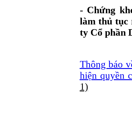
BÁO CÁO TÀI CHÍNH
6 THÁNG ĐẦU NĂM
- Chứng kh
2009
làm thủ tục
BÁO CÁO TÀI CHÍNH
QUÝ 2.2009
ty Cổ phần D
NGHỊ QUYẾT của
ĐHCĐ thường niên 2009
CT Cổ phần DỆT LƯỚI
SÀI GÒN
Thông báo v
TRIỆU TẬP ĐẠI HỘI
ĐỒNG CỔ ĐÔNG
hiện quyền 
THƯỜNG NIÊN NĂM
2009
1)