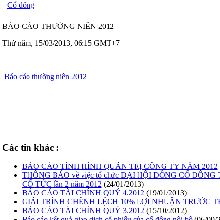
Cổ đông
BÁO CÁO THƯỜNG NIÊN 2012
Thứ năm, 15/03/2013, 06:15 GMT+7
Báo cáo thường niên 2012
Các tin khác :
BÁO CÁO TÌNH HÌNH QUẢN TRỊ CÔNG TY NĂM 2012
THÔNG BÁO về việc tổ chức ĐẠI HỘI ĐỒNG CỔ ĐÔNG 
CỔ TỨC lần 2 năm 2012
(24/01/2013)
BÁO CÁO TÀI CHÍNH QUÝ 4.2012
(19/01/2013)
GIẢI TRÌNH CHÊNH LỆCH 10% LỢI NHUẬN TRƯỚC 
BÁO CÁO TÀI CHÍNH QUÝ 3.2012
(15/10/2012)
Báo cáo kết quả giao dịch cổ phiếu của cổ đông nội bộ
(06/09/