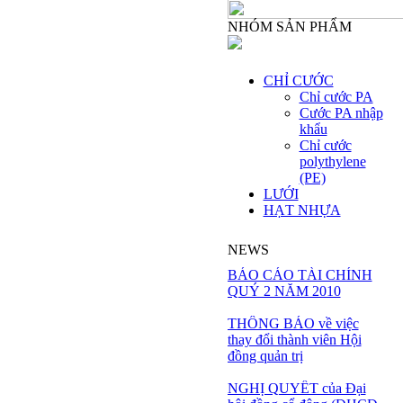
NHÓM SẢN PHẨM
CHỈ CƯỚC
Chỉ cước PA
Cước PA nhập
khẩu
Chỉ cước
polythylene
(PE)
LƯỚI
HẠT NHỰA
NEWS
BÁO CÁO TÀI CHÍNH
QUÝ 2 NĂM 2010
THÔNG BÁO về việc
thay đổi thành viên Hội
đồng quản trị
NGHỊ QUYẾT của Đại