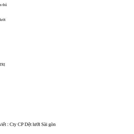
m thủ
 lưới
TRỊ
iết : Cty CP Dệt lưới Sài gòn