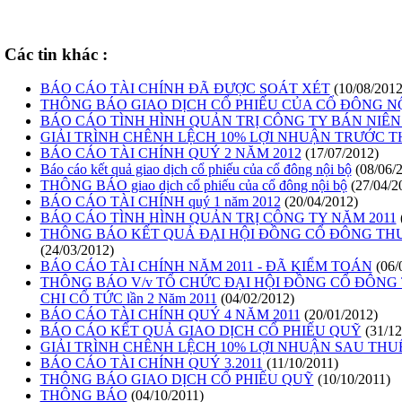
Các tin khác :
BÁO CÁO TÀI CHÍNH ĐÃ ĐƯỢC SOÁT XÉT
(10/08/2012
THÔNG BÁO GIAO DỊCH CỔ PHIẾU CỦA CỔ ĐÔNG N
BÁO CÁO TÌNH HÌNH QUẢN TRỊ CÔNG TY BÁN NIÊN 
GIẢI TRÌNH CHÊNH LỆCH 10% LỢI NHUẬN TRƯỚC 
BÁO CÁO TÀI CHÍNH QUÝ 2 NĂM 2012
(17/07/2012)
Báo cáo kết quả giao dịch cổ phiếu của cổ đông nội bộ
(08/06/
THÔNG BÁO giao dịch cổ phiếu của cổ đông nội bộ
(27/04/2
BÁO CÁO TÀI CHÍNH quý 1 năm 2012
(20/04/2012)
BÁO CÁO TÌNH HÌNH QUẢN TRỊ CÔNG TY NĂM 2011
THÔNG BÁO KẾT QUẢ ĐẠI HỘI ĐỒNG CỔ ĐÔNG THƯ
(24/03/2012)
BÁO CÁO TÀI CHÍNH NĂM 2011 - ĐÃ KIỂM TOÁN
(06/
THÔNG BÁO V/v TỔ CHỨC ĐẠI HỘI ĐỒNG CỔ ĐÔNG 
CHI CỔ TỨC lần 2 Năm 2011
(04/02/2012)
BÁO CÁO TÀI CHÍNH QUÝ 4 NĂM 2011
(20/01/2012)
BÁO CÁO KẾT QUẢ GIAO DỊCH CỔ PHIẾU QUỸ
(31/12
GIẢI TRÌNH CHÊNH LỆCH 10% LỢI NHUẬN SAU THU
BÁO CÁO TÀI CHÍNH QUÝ 3.2011
(11/10/2011)
THÔNG BÁO GIAO DỊCH CỔ PHIẾU QUỸ
(10/10/2011)
THÔNG BÁO
(04/10/2011)