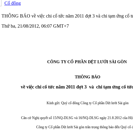
Cổ đông
THÔNG BÁO về việc chi cổ tức năm 2011 đợt 3 và chi tạm ứng cổ 
Thứ ba, 21/08/2012, 06:07 GMT+7
CÔNG TY CỔ PHẦN DỆT LƯỚI SÀI GÒN
THÔNG BÁO
về việc chi cổ tức năm 2011 đợt 3 và chi tạm ứng cổ t
Kính gửi: Quý cổ đông Công ty Cổ phần Dệt lưới Sài gòn
Căn cứ Nghị quyết số 15/NQ-DLSG và 16/NQ-DLSG ngày 21.8.2012 của Hội 
Công ty Cổ phần Dệt lưới Sài gòn trân trọng thông báo đến Quý cổ 