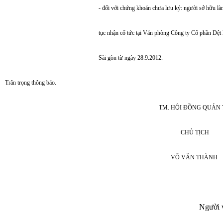
- đối với chứng khoán chưa lưu ký: người sở hữu là
tục nhận cổ tức tại Văn phòng Công ty Cổ phần Dệt
Sài gòn từ ngày 28.9.2012.
Trân trọng thông báo.
TM. HỘI ĐỒNG QUẢN 
CHỦ TỊCH
VÕ VĂN THÀNH
Người v