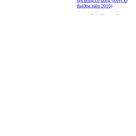
hội đồng cổ đông (ĐHCĐ
thường niên 2010)
ĐẠI HỘI ĐỒNG CỔ
ĐÔNG THƯỜNG NIÊN
CT CP DỆT LƯỚI SÀI
GÒN
SFN THÔNG BÁO
TRIỆU TẬP ĐHĐCĐ
2010
BÁO CÁO TÀI CHÍNH
QUÝ 4.2009
Giới thiệu 20 Doanh
nghiệp niêm yết tiêu biểu
trên HNX năm 2009
BÁO CÁO TÀI CHÍNH
QUÝ 3 NĂM 2009
SFN CHI CỔ TỨC ĐỢT
1 NĂM 2009