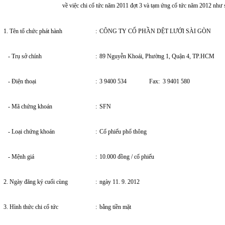
về việc chi cổ tức năm 2011 đợt 3 và tạm ứng cổ tức năm 2012 như 
1. Tên tổ chức phát hành
:
CÔNG TY CỔ PHẦN DỆT LƯỚI SÀI GÒN
- Trụ sở chính
:
89 Nguyễn Khoái, Phường 1, Quận 4, TP.HCM
- Điện thoại
:
3 9400 534 Fax: 3 9401 580
- Mã chứng khoán
:
SFN
- Loại chứng khoán
:
Cổ phiếu phổ thông
- Mệnh giá
:
10.000 đồng / cổ phiếu
2. Ngày đăng ký cuối cùng
:
ngày 11. 9. 2012
3. Hình thức chi cổ tức
:
bằng tiền mặt