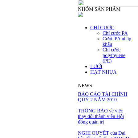
NHÓM SẢN PHẨM
CHỈ CƯỚC
Chỉ cước PA
Cước PA nhập
khẩu
Chỉ cước
polythylene
(PE)
LƯỚI
HẠT NHỰA
NEWS
BÁO CÁO TÀI CHÍNH
QUÝ 2 NĂM 2010
THÔNG BÁO về việc
thay đổi thành viên Hội
đồng quản trị
NGHỊ QUYẾT của Đại