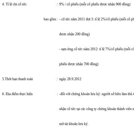
4. Tỉ lệ chi cổ tức
:
9% / cổ phiếu (mỗi cổ phiếu được nhận 900 đồng)
bao gồm
:
- cổ tức năm 2011 đợt 3: tỉ lệ 2%/cổ phiếu (mỗi cổ p
được nhận 200 đồng)
- tạm ứng cổ tức năm 2012: tỉ lệ 7%/cổ phiếu (mỗi c
phiếu được nhận 700 đồng)
5.Thời hạn thanh toán
:
ngày 28.9.2012
6. Địa điểm thực hiện
:
-đối với chứng khoán lưu ký: người sở hữu làm thủ 
nhận cổ tức tại các công ty chứng khoán thành viên n
mở tài khoản lưu ký.