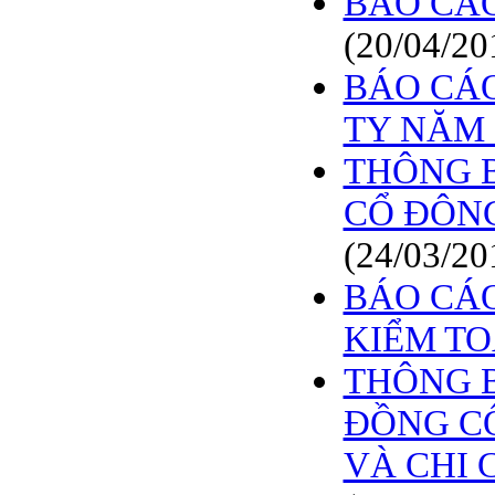
BÁO CÁO 
BÁO CÁO TÀI CHÍNH
6 THÁNG ĐẦU NĂM
(20/04/20
2009
BÁO CÁO
BÁO CÁO TÀI CHÍNH
QUÝ 2.2009
TY NĂM 
NGHỊ QUYẾT của
THÔNG B
ĐHCĐ thường niên 2009
CT Cổ phần DỆT LƯỚI
CỔ ĐÔNG
SÀI GÒN
TRIỆU TẬP ĐẠI HỘI
(24/03/20
ĐỒNG CỔ ĐÔNG
THƯỜNG NIÊN NĂM
BÁO CÁO
2009
KIỂM T
THÔNG B
ĐỒNG CỔ
VÀ CHI C