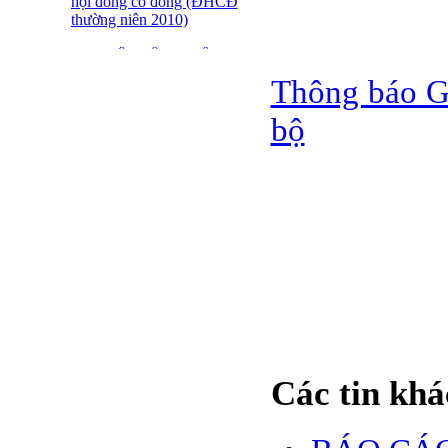
hội đồng cổ đông (ĐHCĐ
thường niên 2010)
ĐẠI HỘI ĐỒNG CỔ
ĐÔNG THƯỜNG NIÊN
Thông báo Gi
CT CP DỆT LƯỚI SÀI
GÒN
bộ
SFN THÔNG BÁO
TRIỆU TẬP ĐHĐCĐ
2010
BÁO CÁO TÀI CHÍNH
QUÝ 4.2009
Giới thiệu 20 Doanh
nghiệp niêm yết tiêu biểu
trên HNX năm 2009
BÁO CÁO TÀI CHÍNH
QUÝ 3 NĂM 2009
Các tin khá
SFN CHI CỔ TỨC ĐỢT
1 NĂM 2009