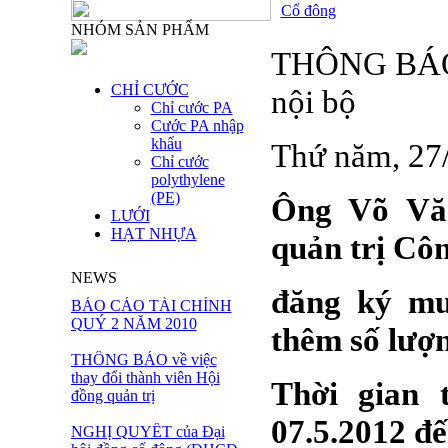
Cổ đông
NHÓM SẢN PHẨM
THÔNG BÁO g
CHỈ CƯỚC
nội bộ
Chỉ cước PA
Cước PA nhập
khẩu
Thứ năm, 27
Chỉ cước
polythylene
(PE)
Ông Võ Văn
LƯỚI
HẠT NHỰA
quản trị Côn
NEWS
đăng ký mu
BÁO CÁO TÀI CHÍNH
QUÝ 2 NĂM 2010
thêm số lượn
THÔNG BÁO về việc
thay đổi thành viên Hội
Thời gian 
đồng quản trị
07.5.2012 đế
NGHỊ QUYẾT của Đại