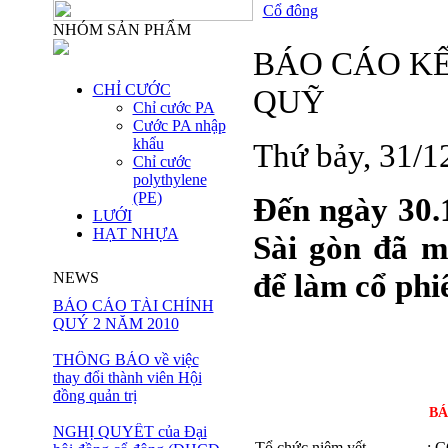
Cổ đông
NHÓM SẢN PHẨM
BÁO CÁO KẾ
CHỈ CƯỚC
QUỸ
Chỉ cước PA
Cước PA nhập
khẩu
Thứ bảy, 31/
Chỉ cước
polythylene
(PE)
Đến ngày 30.1
LƯỚI
HẠT NHỰA
Sài gòn đã m
để làm cổ phi
NEWS
BÁO CÁO TÀI CHÍNH
QUÝ 2 NĂM 2010
THÔNG BÁO về việc
thay đổi thành viên Hội
đồng quản trị
BÁ
NGHỊ QUYẾT của Đại
Tổ chức niêm yết
: 