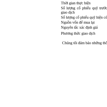
BÁO CÁO TÀI CHÍNH
Thời gian thực hiện
6 THÁNG ĐẦU NĂM
Số lượng cổ phiếu quỹ trướ
2009
giao dịch
Số lượng cổ phiếu quỹ hiện c
BÁO CÁO TÀI CHÍNH
QUÝ 2.2009
Nguồn vốn để mua lại
Nguyên tắc xác định giá
NGHỊ QUYẾT của
Phương thức giao 
ĐHCĐ thường niên 2009
CT Cổ phần DỆT LƯỚI
Chúng tôi đảm bảo những thông
SÀI GÒN
TRIỆU TẬP ĐẠI HỘI
ĐỒNG CỔ ĐÔNG
THƯỜNG NIÊN NĂM
2009
TP.HCM, n
Gi
LÊ H