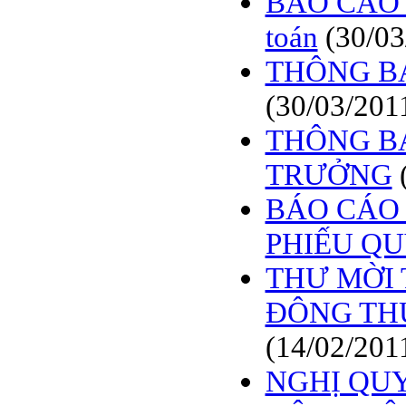
BÁO CÁO 
toán
(30/03
THÔNG B
(30/03/201
THÔNG B
TRƯỞNG
BÁO CÁO 
PHIẾU Q
THƯ MỜI 
ĐÔNG TH
(14/02/201
NGHỊ QUY