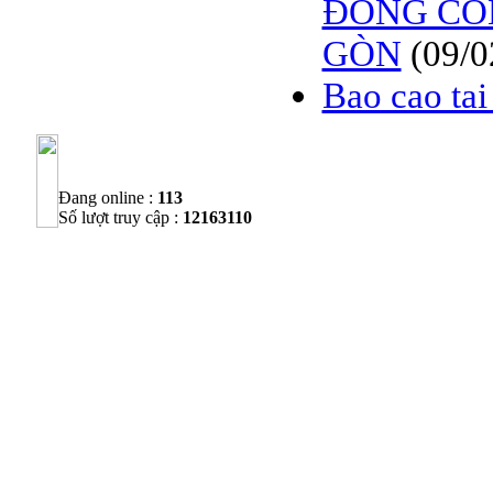
ĐÔNG CÔN
GÒN
(09/0
Bao cao ta
Đang online :
113
Số lượt truy cập :
12163110