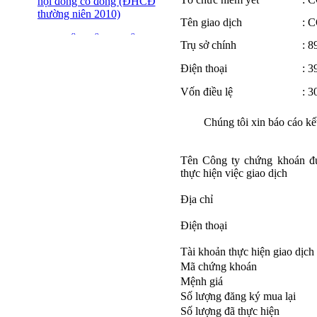
hội đồng cổ đông (ĐHCĐ
thường niên 2010)
Tên giao dịch
: 
ĐẠI HỘI ĐỒNG CỔ
Trụ sở chính
: 8
ĐÔNG THƯỜNG NIÊN
CT CP DỆT LƯỚI SÀI
Điện thoại
: 
GÒN
Vốn điều lệ
: 3
SFN THÔNG BÁO
TRIỆU TẬP ĐHĐCĐ
Chúng tôi xin báo cáo kế
2010
BÁO CÁO TÀI CHÍNH
Tên Công ty chứng khoán đ
QUÝ 4.2009
thực hiện việc giao dịch
Giới thiệu 20 Doanh
Địa chỉ
nghiệp niêm yết tiêu biểu
trên HNX năm 2009
Điện thoại
BÁO CÁO TÀI CHÍNH
Tài khoản thực hiện giao dịch
QUÝ 3 NĂM 2009
Mã chứng khoán
SFN CHI CỔ TỨC ĐỢT
Mệnh giá
1 NĂM 2009
Số lượng đăng ký mua lại
Số lượng đã thực hiện